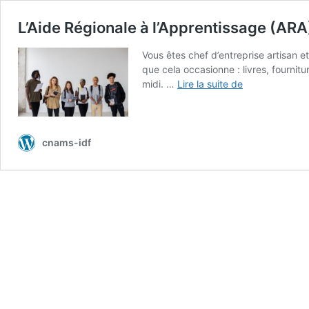
L’Aide Régionale à l’Apprentissage (ARA)
Vous êtes chef d’entreprise artisan e
que cela occasionne : livres, fourni
L’Aide
midi. …
Lire la suite de
Régionale
à
l’Apprentissag
(ARA)
cnams-idf
:
Une
prime
de
115
à
200
euros
pour
couvrir
les