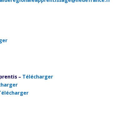
ger
prentis –
Télécharger
charger
Télécharger