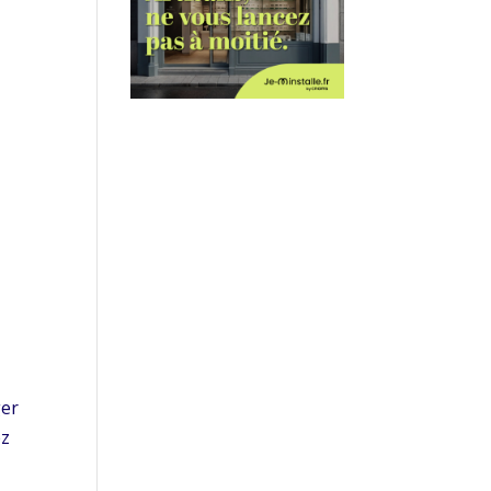
ger
ez