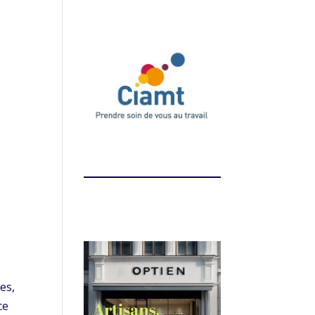
es,
ce