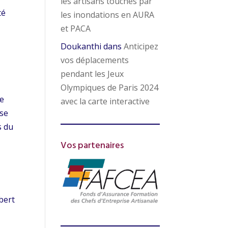
les artisans touchés par
té
les inondations en AURA
et PACA
Doukanthi
dans
Anticipez
vos déplacements
pendant les Jeux
Olympiques de Paris 2024
le
avec la carte interactive
use
s du
Vos partenaires
lbert