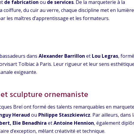
nt
de fabrication
ou
de services
. De la marqueterie à la
 la coiffure, du cuir au verre, chaque discipline met en lumièr
ar les maîtres d’apprentissage et les formateurs.
ambassadeurs dans
Alexander Barrillon
et
Lou Legras
, form
rvisart Tolbiac à Paris. Leur rigueur et leur sens esthétiqu
sanale exigeante.
 et sculpture ornemaniste
Jacques Brel ont formé des talents remarquables en marquete
anguy Heraud
ou
Philippe Staszkiewicz
. Par ailleurs, dans 
ert, Elie Benadhira
et
Antoine Hennion
, également dipl
faire d’exception, mêlant créativité et technique.