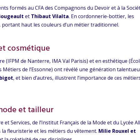
alents formés au CFA des Compagnons du Devoir et à la Socié
Bougeault
et
Thibaut Vilalta
. En cordonnerie-bottier, les
, portant haut les couleurs d’un métier traditionnel.
 et cosmétique
re (IFPM de Nanterre, IMA Val Parisis) et en esthétique (Éco
s Métiers de l’Essonne) ont révélé une génération talentue
ebigot
, et bien d’autres, illustrent l’importance de ces métier
mode et tailleur
 et Services, de l’Institut Français de la Mode et du Lycée A
la fleuristerie et les métiers du vêtement.
Milie Rouxel et
 la créativité de ces disciplines.