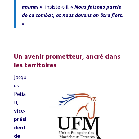
animal »
, insiste-t-il.
« Nous faisons partie
de ce combat, et nous devons en être fiers.
»
Un avenir prometteur, ancré dans
les territoires
Jacqu
es
Petia
u,
vice-
prési
dent
de