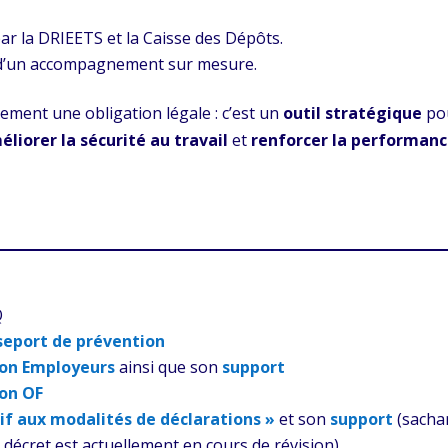
ar la DRIEETS et la Caisse des Dépôts.
 d’un accompagnement sur mesure.
ement une obligation légale : c’est un
outil stratégique
po
éliorer la sécurité au travail
et
renforcer la performan
Q
seport de prévention
ion Employeurs
ainsi que son
support
ion OF
if aux modalités de déclarations »
et son
support
(sacha
 décret est actuellement en cours de révision)