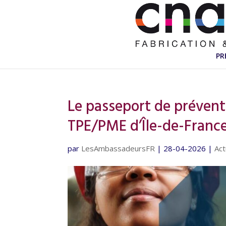
PR
Le passeport de préventi
TPE/PME d’Île-de-Franc
par
LesAmbassadeursFR
|
28-04-2026
|
Act