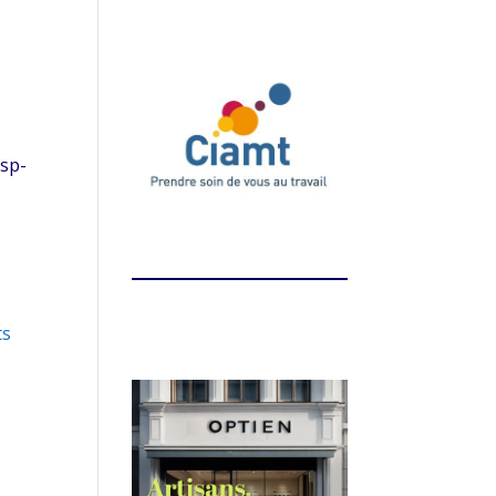
asp-
ts