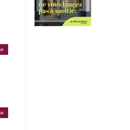
se
se